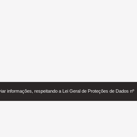
nviar informações, respeitando a Lei Geral de Proteções de Dados nº
Política de Privacidade
Faça Parte
SERTÃOZINHO INDUSTRIAL AGÊNCIA DE NEGÓCIOS
2018 - 2026 - STARTUP - FEITO COM MUITO
❤
E ☕