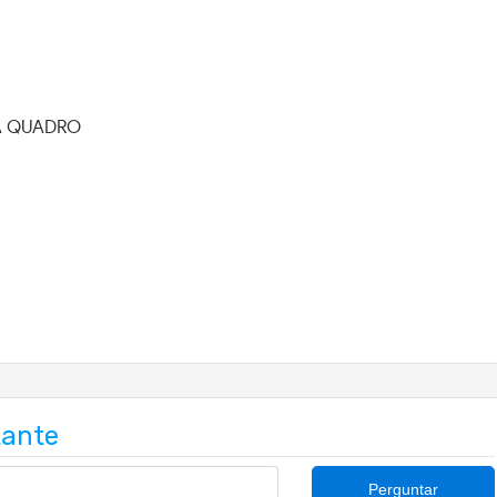
A QUADRO
tante
Perguntar