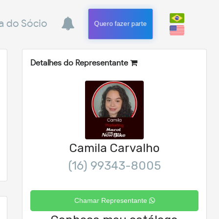
a do Sócio
Quero fazer parte
Detalhes do Representante
Camila Carvalho
(16) 99343-8005
Chamar Representante