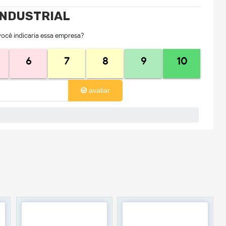
INDUSTRIAL
você indicaria essa empresa?
6
7
8
9
10
avaliar