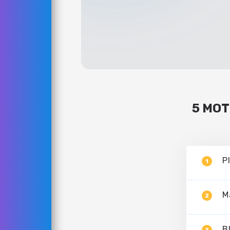
5 MOT
P
1
M
2
B
3