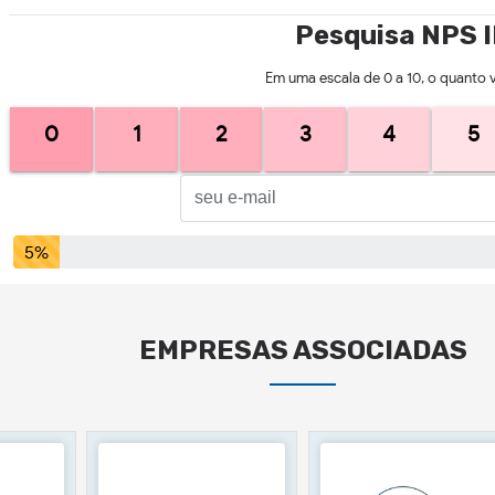
Pesquisa NPS 
Em uma escala de 0 a 10, o quanto 
0
1
2
3
4
5
5%
EMPRESAS ASSOCIADAS