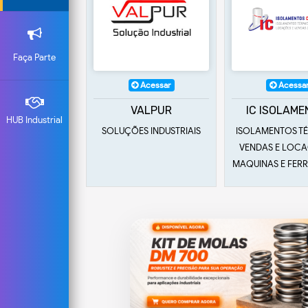
Faça Parte
Acessar
Acessar
Acessa
ALPUR
IC ISOLAMENTOS
ATRIAT
HUB Industrial
S INDUSTRIAIS
ISOLAMENTOS TÉRMICOS,
PESQUISAS
VENDAS E LOCAÇAO DE
DESENVOLVI
MAQUINAS E FERRAMENTAS