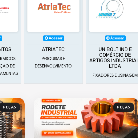
r
Acessar
Acessar
EC
UNIBOLT IND E
BATT
COMÉRCIO DE
 E
EQUIPAMENTOS
ARTIGOS INDUSTRIAIS
LTDA
MENTO
INDUSTRIAIS
FIXADORES E USINAGEM
PEÇAS
PEÇAS