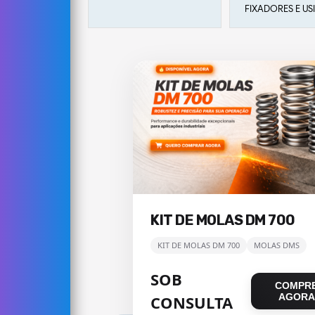
FIXADORES E U
LASMA - CORTE
CNC
KIT DE MOLAS DM 700
KIT DE MOLAS DM 700
MOLAS DMS
SOB
COMPR
AGORA
CONSULTA