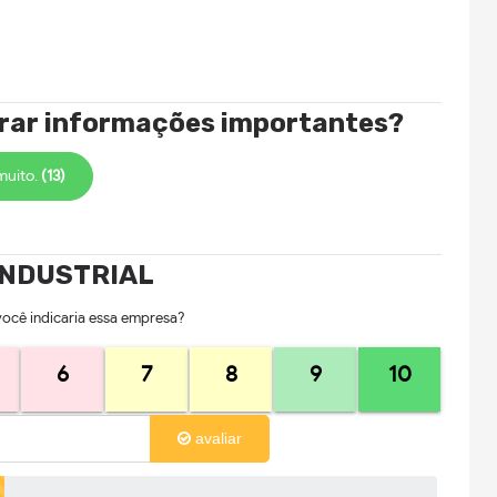
trar informações importantes?
muito.
(13)
INDUSTRIAL
você indicaria essa empresa?
6
7
8
9
10
avaliar