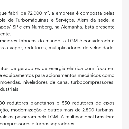
e fabril de 72.000 m², a empresa é composta pelas
ole de Turbomáquinas e Serviços. Além da sede, a
Campos/ SP e em Nürnberg, na Alemanha. Está presente
ente.
 maiores fábricas do mundo, a TGM é considerada a
 a vapor, redutores, multiplicadores de velocidade,
tos de geradores de energia elétrica com foco em
nece equipamentos para acionamentos mecânicos como
, moendas, niveladores de cana, turbocompressores,
ustriais.
80 redutores planetários e 550 redutores de eixos
ação, modernização e outros mais de 2.800 turbinas,
ralelos passaram pela TGM. A multinacional brasileira
bocompressores e turbossopradores.