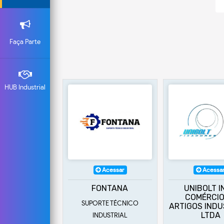
Faça Parte
HUB Industrial
Acessar
Acessar
Acessa
GA PLATE
FONTANA
UNIBOLT I
IO DE FERRO
COMÉRCIO
SUPORTE TÉCNICO
E AÇO
ARTIGOS INDU
LTDA
INDUSTRIAL
 - OXICORTE -