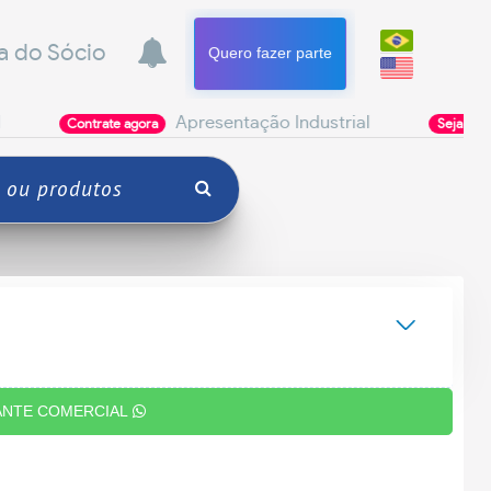
a do Sócio
Quero fazer parte
Apresentação Industrial
Poderi
rate agora
Seja Parceiro
ANTE COMERCIAL