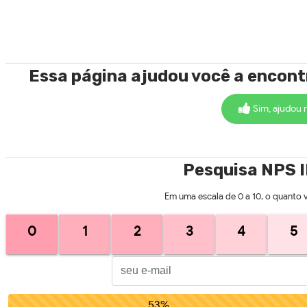
Essa página ajudou você a encon
Sim, ajudou 
Pesquisa NPS 
Em uma escala de 0 a 10, o quanto 
0
1
2
3
4
5
53%