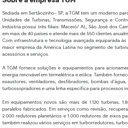
Sediada em Sertãozinho- SP, a TGM tem um moderno parqu
Unidades de Turbinas, Transmissões, Segurança e Contr
Indústria possui três filiais: Maceió/ AL, São José dos 
em mais de 40 países e atende mais de 550 clientes anualm
Com infraestrutura e tecnologia avançada equiparada às
maior empresa da América Latina no segmento de turbinas
acessórios e serviços.
A TGM fornece soluções e equipamentos para acionamen
energia renovável em termelétrica e eólica. Também for
exaustores, ventiladores, desfibradores, bombas d’água
turbossopradores e uma linha específica para processos ind
Em equipamentos novos são mais de 1.120 turbinas, 1.8
paralelos fabricados. Em serviços como revisão, recuper
2.000 redutores planetários e 1.000 redutores de eixos pa
também realizou vários serviços em turborredutores, tur