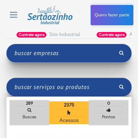
Quero fazer parte
Site Industrial
Apresent
Contrate agora
Contrate agora
289
0
2375
Buscas
Pontos
Acessos