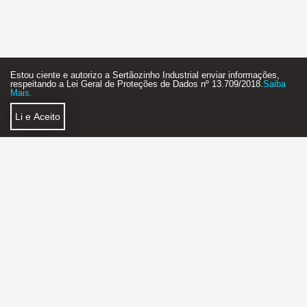
Estou ciente e autorizo a Sertãozinho Industrial enviar informações,
respeitando a Lei Geral de Proteções de Dados nº 13.709/2018.
Saiba
Mais.
Li e Aceito
Política de Privacidade
Faça Parte
SERTÃOZINHO INDUSTRIAL AGÊNCIA DE NEGÓCIOS
2018 - 2026 - STARTUP - FEITO COM MUITO
❤
E ☕