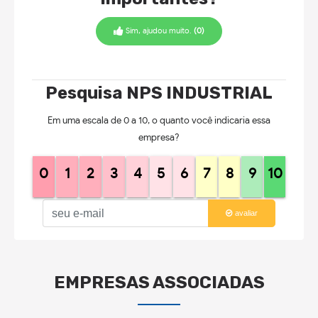
Sim, ajudou muito.
(0)
Pesquisa NPS INDUSTRIAL
Em uma escala de 0 a 10, o quanto você indicaria essa
empresa?
0
1
2
3
4
5
6
7
8
9
10
avaliar
EMPRESAS ASSOCIADAS