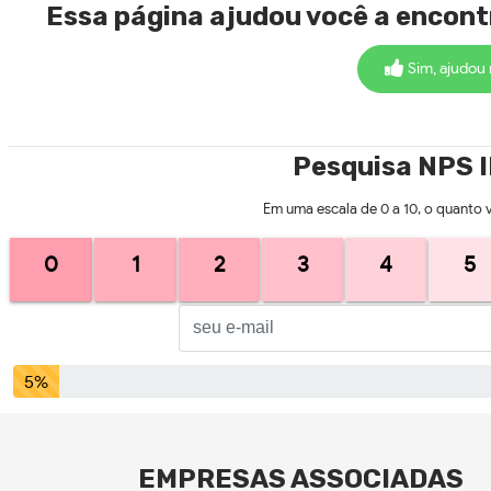
Essa página ajudou você a encon
Sim, ajudou
Pesquisa NPS 
Em uma escala de 0 a 10, o quanto 
0
1
2
3
4
5
5%
EMPRESAS ASSOCIADAS