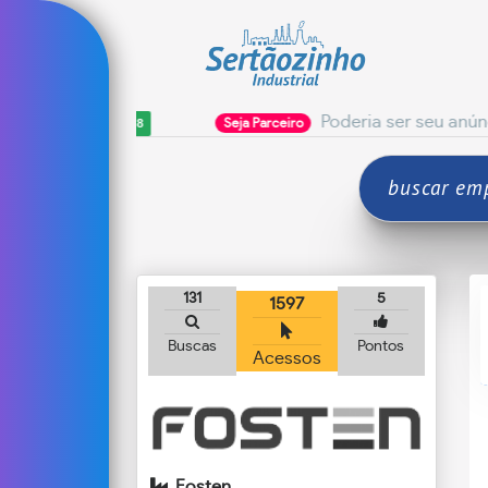
Poderia ser seu anúncio! clique
R$ 5,08
Seja Parceiro
131
5
1597
Buscas
Pontos
Acessos
Fosten