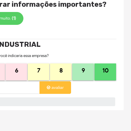
trar informações importantes?
 muito.
(1)
INDUSTRIAL
você indicaria essa empresa?
6
7
8
9
10
avaliar