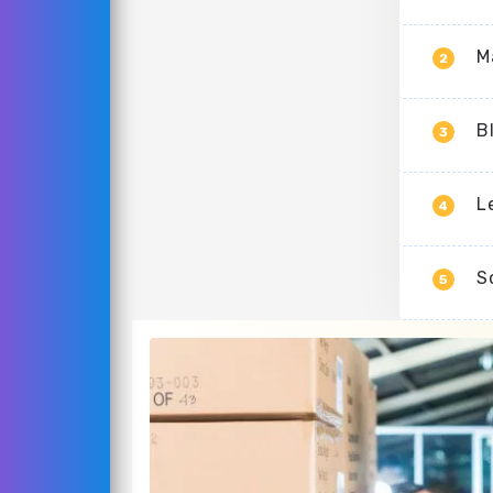
M
2
B
3
L
4
S
5