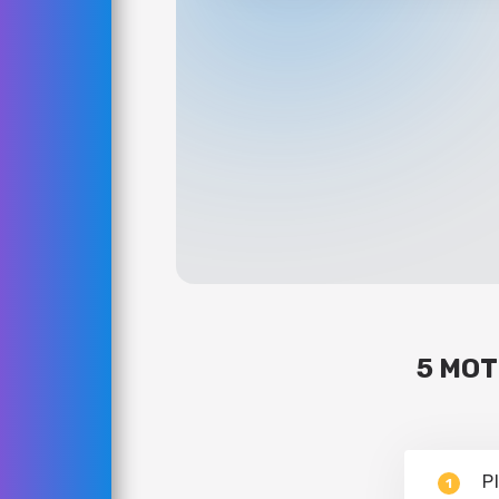
5 MOT
P
1