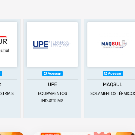
r
Acessar
Acessar
MAQSUL
UNIBOLT IND E
COMÉRCIO DE
TOS
ISOLAMENTOS TÉRMICOS
ARTIGOS INDUSTRIA
LTDA
IS
FIXADORES E USINAGEM