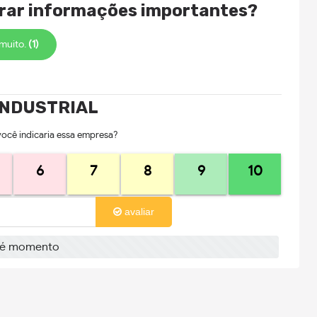
trar informações importantes?
 muito.
(1)
INDUSTRIAL
você indicaria essa empresa?
6
7
8
9
10
avaliar
té momento