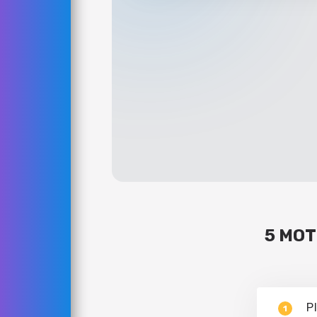
5 MOT
P
1