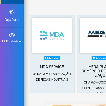
Faça Parte
HUB Industrial
Acessar
Acessar
A
MDA SERVICE
MEGA PLATE
B
COMÉRCIO DE FERRO
NAGEM E FABRICAÇÃO
EQUIP
E AÇO
 PEÇAS INDUSTRIAIS
INDU
CHAPAS - OXICORTE -
CORTE PLASMA - CORTE
CNC