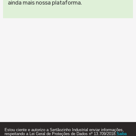
ainda mais nossa plataforma.
Estou ciente e autorizo a Sertãozinho Industrial enviar informações,
respeitando a Lei Geral de Proteções de Dados nº 13.709/2018.
Saiba