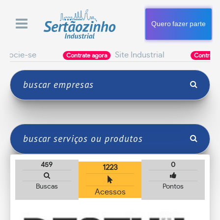
Quero fazer parte
cie-se
Site Industrial
Contrate agora
Contrate agora
459
0
1223
Buscas
Pontos
Acessos