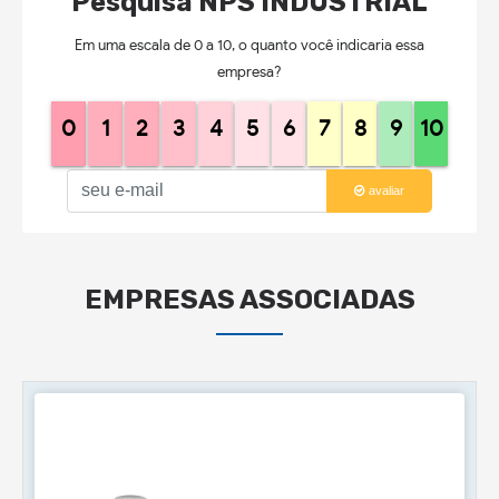
Pesquisa NPS INDUSTRIAL
Em uma escala de 0 a 10, o quanto você indicaria essa
empresa?
0
1
2
3
4
5
6
7
8
9
10
avaliar
EMPRESAS ASSOCIADAS